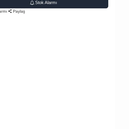
Stok Alarmı
larmı
Paylaş