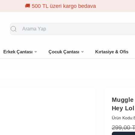
🎁 İlk siparişe %10 indirim
Erkek Çantası
Çocuk Çantası
Kırtasiye & Ofis
Muggle
Hey Lol
Ürün Kodu:
299,00