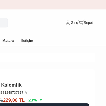
0
Giriş
Sepet
Matara
İletişim
 Kalemlik
8681248737617
TL
229,00
TL
23
%