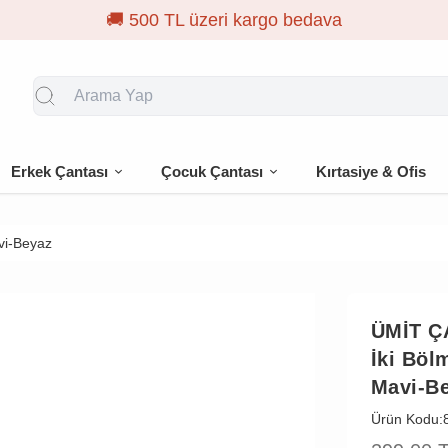
🚚 500 TL üzeri kargo bedava
Erkek Çantası
Çocuk Çantası
Kırtasiye & Ofis
vi-Beyaz
ÜMİT Ç
İki Böl
Mavi-B
Ürün Kodu: