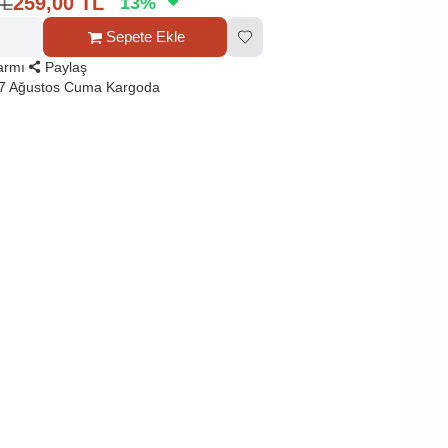
TL
259,00
TL
13
%
Sepete Ekle
larmı
Paylaş
 7 Ağustos Cuma Kargoda