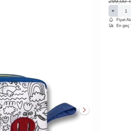
299,00
Fiyat A
En geç