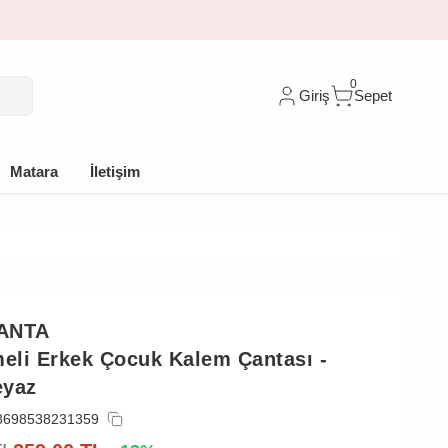
0
Giriş
Sepet
Matara
İletişim
ANTA
meli Erkek Çocuk Kalem Çantası -
eyaz
8698538231359