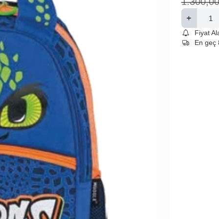
1.300,0
Fiyat A
En geç 