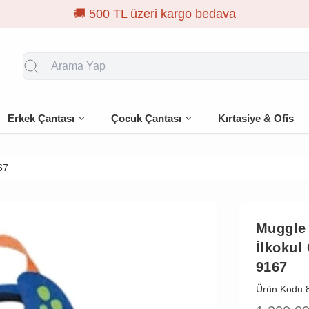
🎁 İlk sip
Erkek Çantası
Çocuk Çantası
Kırtasiye & Ofis
67
Muggle
İlkokul
9167
Ürün Kodu: