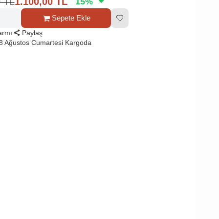
0
TL
1.100,00
TL
15
%
Sepete Ekle
larmı
Paylaş
8 Ağustos Cumartesi Kargoda