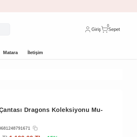
arişe %10 indirim
0
Giriş
Sepet
Matara
İletişim
 Çantası Dragons Koleksiyonu Mu-
8681248791671