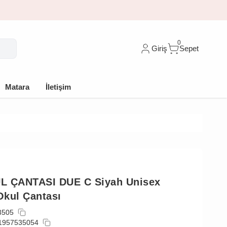
0
Giriş
Sepet
Matara
İletişim
L ÇANTASI DUE C Siyah Unisex
kul Çantası
3505
1957535054