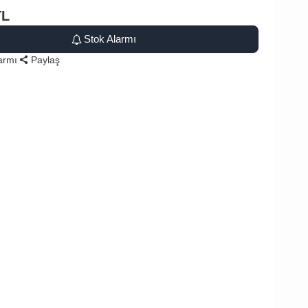
TL
Stok Alarmı
larmı
Paylaş