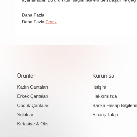
ayarlanabilir. Bu ürün tüm sağlık testlerinden başarı ile ge
Daha Fazla
Daha Fazla
Frocx
Ürünler
Kurumsal
Kadın Çantaları
İletişim
Erkek Çantaları
Hakkımızda
Çocuk Çantaları
Banka Hesap Bilgileri
Suluklar
Sipariş Takip
Kırtasiye & Ofis