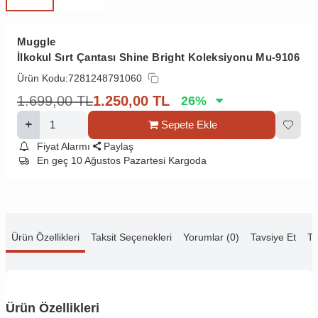
Muggle
İlkokul Sırt Çantası Shine Bright Koleksiyonu Mu-9106
Ürün Kodu:
7281248791060
1.699,00
TL
1.250,00
TL
26
%
Sepete Ekle
Fiyat Alarmı
Paylaş
En geç 10 Ağustos Pazartesi Kargoda
Ürün Özellikleri
Taksit Seçenekleri
Yorumlar (0)
Tavsiye Et
Te
Ürün Özellikleri