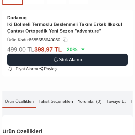
Dadacuq
Iki Bölmeli Termoslu Beslenmeli Takım Erkek Ilkokul
Çantası Ortopedik Yeni Sezon "adventure"
Ürün Kodu:
8685658640030
499,00
TL
398,97
TL
20
%
Stok Alarmı
Fiyat Alarmı
Paylaş
Ürün Özellikleri
Taksit Seçenekleri
Yorumlar (0)
Tavsiye Et
Te
Ürün Özellikleri