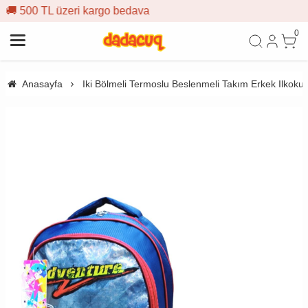
o bedava
🎁 İlk siparişe %10 in
0
Anasayfa
Iki Bölmeli Termoslu Beslenmeli Takım Erkek Ilkoku