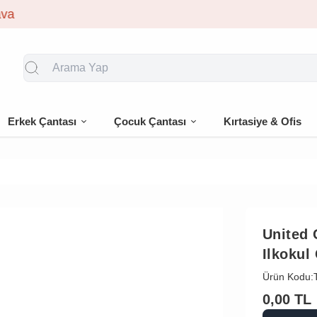
🎁 İlk siparişe %10 indirim
Erkek Çantası
Çocuk Çantası
Kırtasiye & Ofis
United 
Ilkokul
Ürün Kodu:
0,00
TL