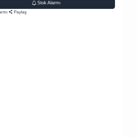
Stok Alarmı
larmı
Paylaş