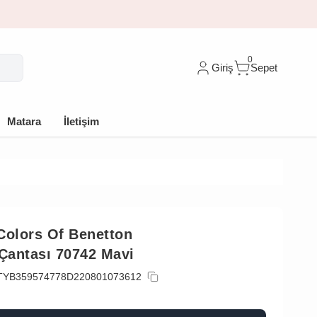
0
Giriş
Sepet
Matara
İletişim
Colors Of Benetton
 Çantası 70742 Mavi
TYB359574778D220801073612