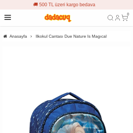
500 TL üzeri kargo bedava
🎁 İ
0
Anasayfa
Ilkokul Cantası Due Nature Is Magıcal