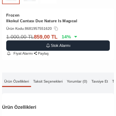
Frozen
Ilkokul Cantası Due Nature Is Magıcal
Ürün Kodu:
8681957551620
1.000,00
TL
859,00
TL
14
%
Stok Alarmı
Fiyat Alarmı
Paylaş
Ürün Özellikleri
Taksit Seçenekleri
Yorumlar (0)
Tavsiye Et
Te
Ürün Özellikleri