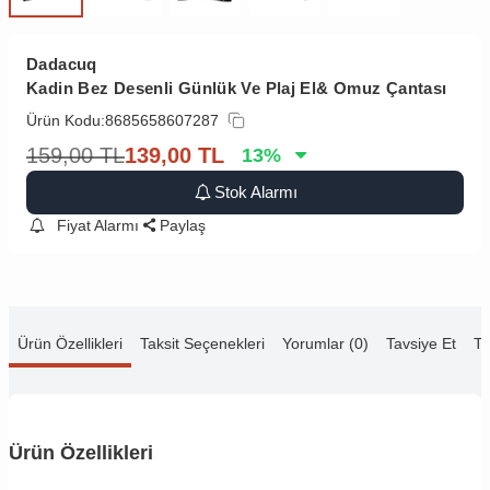
Dadacuq
Kadin Bez Desenli Günlük Ve Plaj El& Omuz Çantası
Ürün Kodu:
8685658607287
159,00
TL
139,00
TL
13
%
Stok Alarmı
Fiyat Alarmı
Paylaş
Ürün Özellikleri
Taksit Seçenekleri
Yorumlar (0)
Tavsiye Et
Te
Ürün Özellikleri