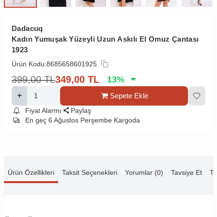
Dadacuq
Kadın Yumuşak Yüzeyli Uzun Askılı El Omuz Çantası
1923
Ürün Kodu:
8685658601925
399,00
TL
349,00
TL
13
%
Sepete Ekle
Fiyat Alarmı
Paylaş
En geç 6 Ağustos Perşembe Kargoda
Ürün Özellikleri
Taksit Seçenekleri
Yorumlar (0)
Tavsiye Et
Te