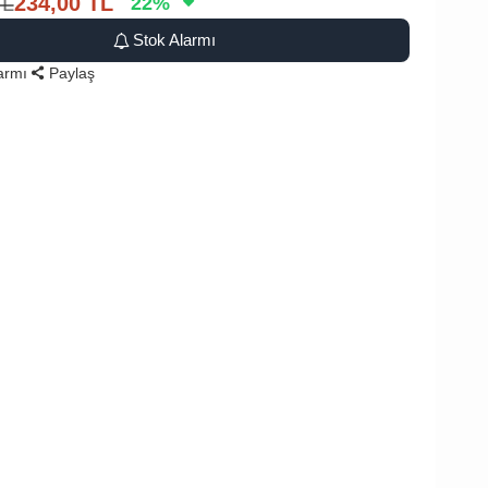
TL
234,00
TL
22
%
Stok Alarmı
larmı
Paylaş