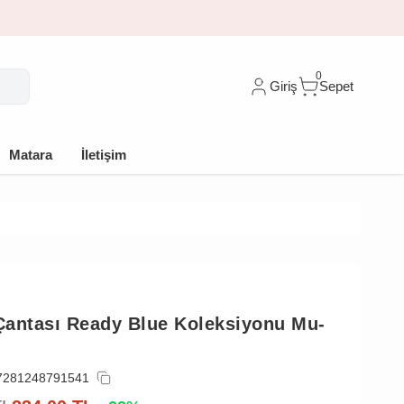
rim
0
Giriş
Sepet
Matara
İletişim
antası Ready Blue Koleksiyonu Mu-
7281248791541