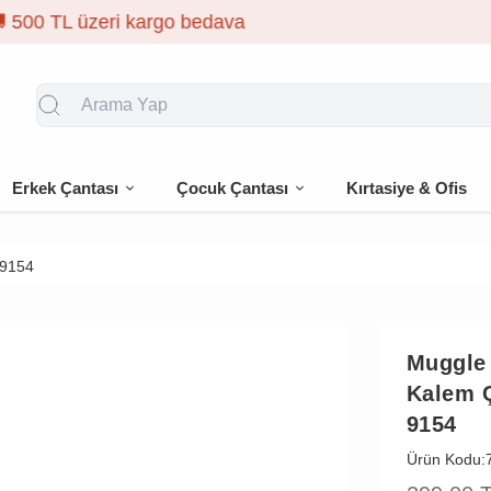
🎁 İlk siparişe %10 indi
Erkek Çantası
Çocuk Çantası
Kırtasiye & Ofis
-9154
Muggle
Kalem Ç
9154
Ürün Kodu: