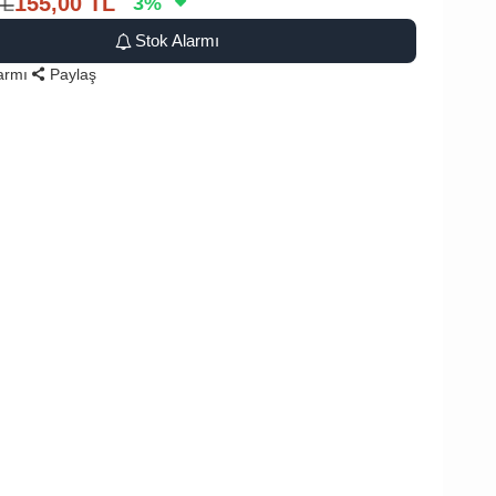
TL
155,00
TL
3
%
Stok Alarmı
larmı
Paylaş