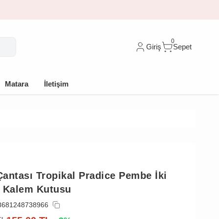
10 indirim
0
Giriş
Sepet
Matara
İletişim
antası Tropikal Pradice Pembe İki
i Kalem Kutusu
8681248738966