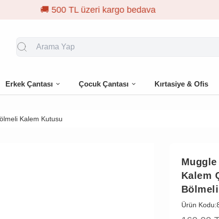
🎁 İlk siparişe %
Erkek Çantası
Çocuk Çantası
Kırtasiye & Ofis
Bölmeli Kalem Kutusu
Muggle
Kalem Ç
Bölmel
Ürün Kodu: