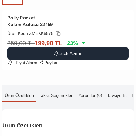
Polly Pocket
Kalem Kutusu 22459
Ürün Kodu:
ZMEKK6575
259,00
TL
199,90
TL
23
%
Stok Alarmı
Fiyat Alarmı
Paylaş
Ürün Özellikleri
Taksit Seçenekleri
Yorumlar (0)
Tavsiye Et
Te
Ürün Özellikleri