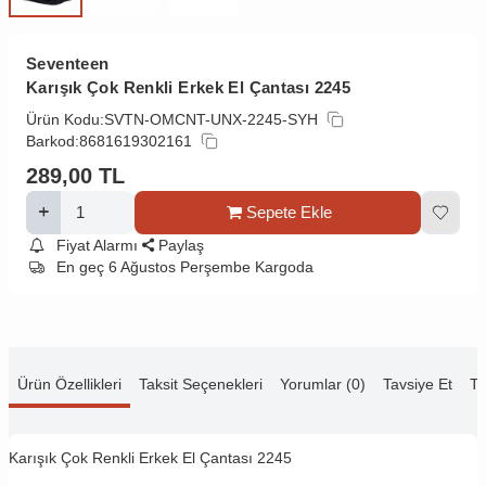
Seventeen
Karışık Çok Renkli Erkek El Çantası 2245
Ürün Kodu:
SVTN-OMCNT-UNX-2245-SYH
Barkod:
8681619302161
289,00
TL
Sepete Ekle
Fiyat Alarmı
Paylaş
En geç 6 Ağustos Perşembe Kargoda
Ürün Özellikleri
Taksit Seçenekleri
Yorumlar (0)
Tavsiye Et
Te
Karışık Çok Renkli Erkek El Çantası 2245