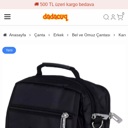
🚚 500 TL üzeri kargo bedava
0
Anasayfa
Çanta
Erkek
Bel ve Omuz Çantası
Karış
Yeni