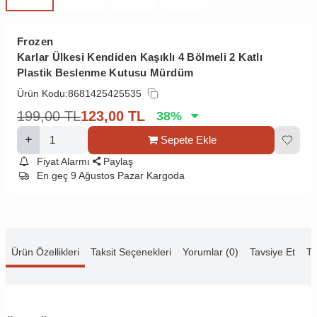
Frozen
Karlar Ülkesi Kendiden Kaşıklı 4 Bölmeli 2 Katlı
Plastik Beslenme Kutusu Mürdüm
Ürün Kodu:
8681425425535
199,00
TL
123,00
TL
38
%
Sepete Ekle
Fiyat Alarmı
Paylaş
En geç 9 Ağustos Pazar Kargoda
Ürün Özellikleri
Taksit Seçenekleri
Yorumlar (0)
Tavsiye Et
Te