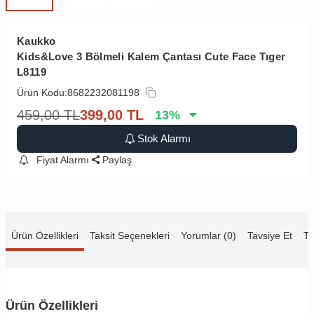
Kaukko
Kids&Love 3 Bölmeli Kalem Çantası Cute Face Tıger
L8119
Ürün Kodu:
8682232081198
459,00
TL
399,00
TL
13
%
Stok Alarmı
Fiyat Alarmı
Paylaş
Ürün Özellikleri
Taksit Seçenekleri
Yorumlar (0)
Tavsiye Et
Te
Ürün Özellikleri