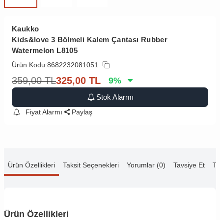
Kaukko
Kids&love 3 Bölmeli Kalem Çantası Rubber
Watermelon L8105
Ürün Kodu:
8682232081051
359,00
TL
325,00
TL
9
%
Stok Alarmı
Fiyat Alarmı
Paylaş
Ürün Özellikleri
Taksit Seçenekleri
Yorumlar (0)
Tavsiye Et
Te
Ürün Özellikleri