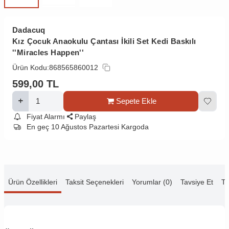
Dadacuq
Kız Çocuk Anaokulu Çantası İkili Set Kedi Baskılı
''Miracles Happen''
Ürün Kodu:
868565860012
599,00
TL
Sepete Ekle
Fiyat Alarmı
Paylaş
En geç 10 Ağustos Pazartesi Kargoda
Ürün Özellikleri
Taksit Seçenekleri
Yorumlar (0)
Tavsiye Et
Te