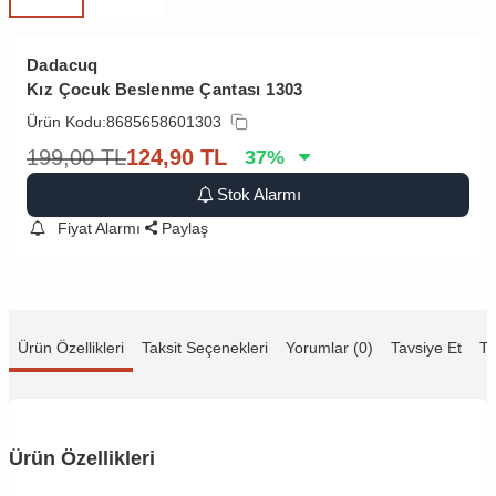
Dadacuq
Kız Çocuk Beslenme Çantası 1303
Ürün Kodu:
8685658601303
199,00
TL
124,90
TL
37
%
Stok Alarmı
Fiyat Alarmı
Paylaş
Ürün Özellikleri
Taksit Seçenekleri
Yorumlar (0)
Tavsiye Et
Te
Ürün Özellikleri