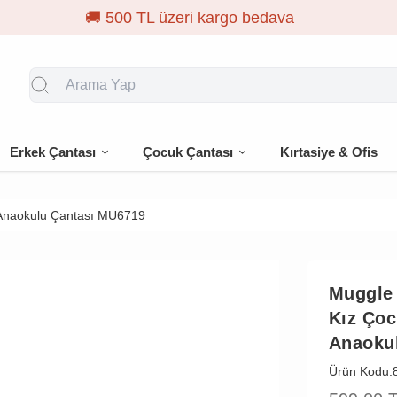
🎁 İlk siparişe
Erkek Çantası
Çocuk Çantası
Kırtasiye & Ofis
 Anaokulu Çantası MU6719
Muggle
Kız Çoc
Anaoku
Ürün Kodu: