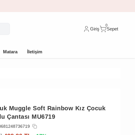
 %10 indirim
0
Giriş
Sepet
Matara
İletişim
uk Muggle Soft Rainbow Kız Çocuk
lu Çantası MU6719
8681248736719