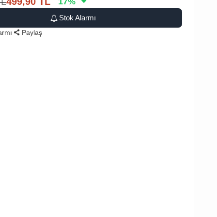
TL
499,90
TL
17
%
Stok Alarmı
larmı
Paylaş