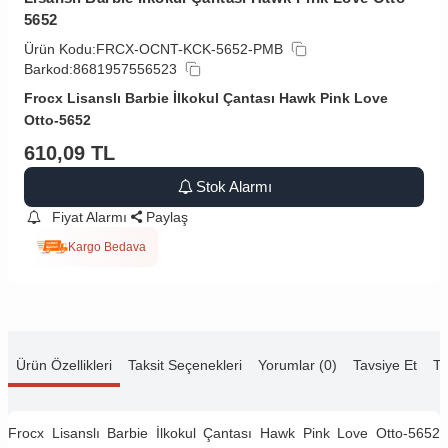
5652
Ürün Kodu:
FRCX-OCNT-KCK-5652-PMB
Barkod:
8681957556523
Frocx Lisanslı Barbie İlkokul Çantası Hawk Pink Love
Otto-5652
610,09
TL
Stok Alarmı
Fiyat Alarmı
Paylaş
Kargo Bedava
Ürün Özellikleri
Taksit Seçenekleri
Yorumlar (0)
Tavsiye Et
Te
Frocx Lisanslı Barbie İlkokul Çantası Hawk Pink Love Otto-5652