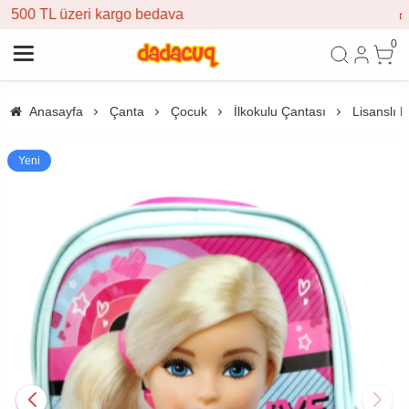
🎁 İlk siparişe %10 indirim
0
Anasayfa
Çanta
Çocuk
İlkokulu Çantası
Lisanslı 
Yeni