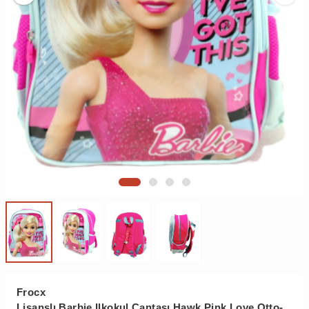
Frocx
Lisanslı Barbie Ilkokul Çantası Hawk Pink Love Otto-