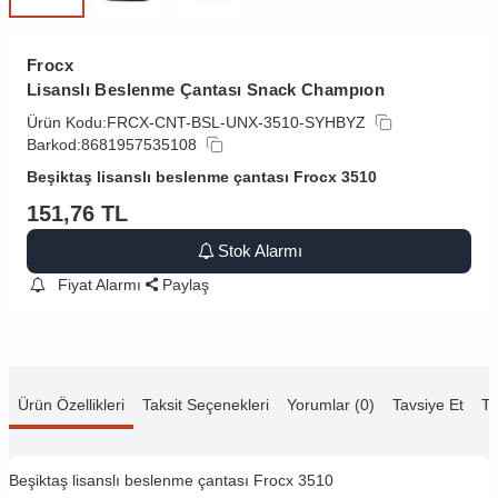
Frocx
Lisanslı Beslenme Çantası Snack Champıon
Ürün Kodu:
FRCX-CNT-BSL-UNX-3510-SYHBYZ
Barkod:
8681957535108
Beşiktaş lisanslı beslenme çantası Frocx 3510
151,76
TL
Stok Alarmı
Fiyat Alarmı
Paylaş
Ürün Özellikleri
Taksit Seçenekleri
Yorumlar (0)
Tavsiye Et
Te
Beşiktaş lisanslı beslenme çantası Frocx 3510