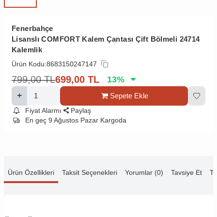
Fenerbahçe
Lisanslı COMFORT Kalem Çantası Çift Bölmeli 24714
Kalemlik
Ürün Kodu:
8683150247147
799,00
TL
699,00
TL
13
%
Sepete Ekle
Fiyat Alarmı
Paylaş
En geç 9 Ağustos Pazar Kargoda
Ürün Özellikleri
Taksit Seçenekleri
Yorumlar (0)
Tavsiye Et
Te