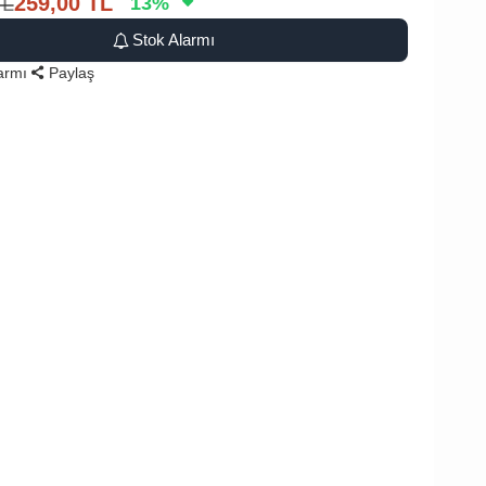
TL
259,00
TL
13
%
Stok Alarmı
larmı
Paylaş