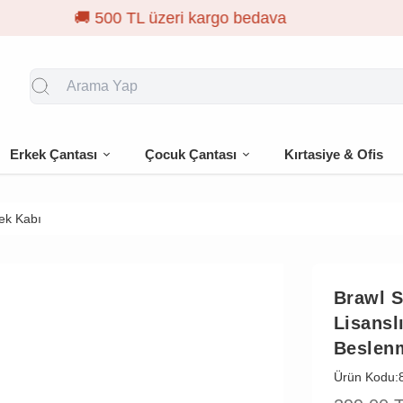
🎁 İlk siparişe %
Erkek Çantası
Çocuk Çantası
Kırtasiye & Ofis
mek Kabı
Brawl S
Lisanslı
Beslen
Ürün Kodu: