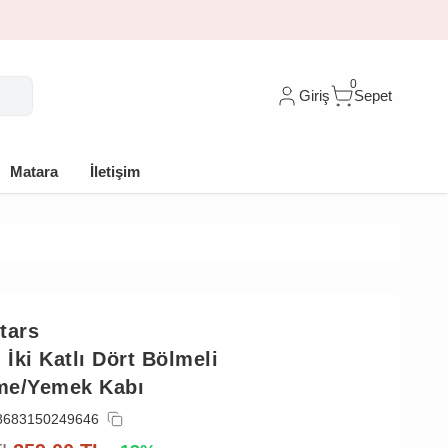
10 indirim
0
Giriş
Sepet
Matara
İletişim
tars
 İki Katlı Dört Bölmeli
me/Yemek Kabı
8683150249646