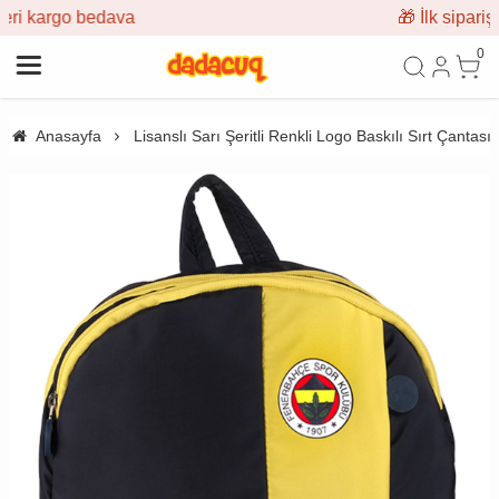
🎁 İlk siparişe %10 indirim
0
Anasayfa
Lisanslı Sarı Şeritli Renkli Logo Baskılı Sırt Çantas