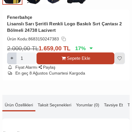
Fenerbahçe
Lisanslı Sarı Şeritli Renkli Logo Baskılı Sırt Çantası 2
Bölmeli 24738 Lacivert
Ürün Kodu:
8683150247383
2.000,00
TL
1.659,00
TL
17
%
Sepete Ekle
Fiyat Alarmı
Paylaş
En geç 8 Ağustos Cumartesi Kargoda
Ürün Özellikleri
Taksit Seçenekleri
Yorumlar (0)
Tavsiye Et
Te