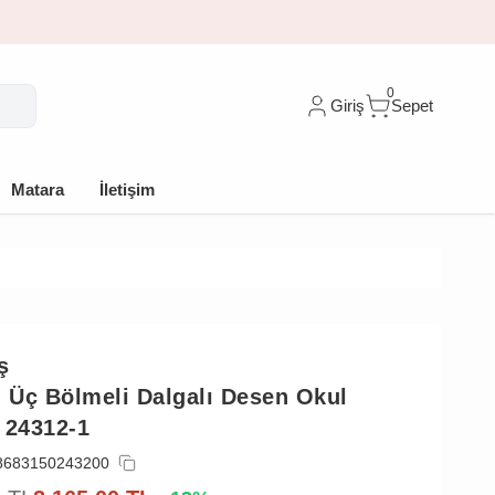
0
Giriş
Sepet
Matara
İletişim
ş
ı Üç Bölmeli Dalgalı Desen Okul
 24312-1
8683150243200