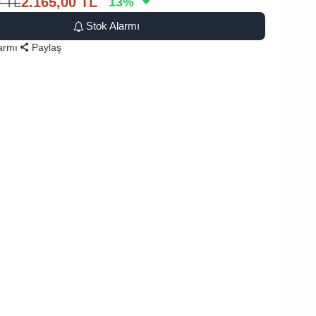
0
TL
2.165,00
TL
13
%
Stok Alarmı
larmı
Paylaş