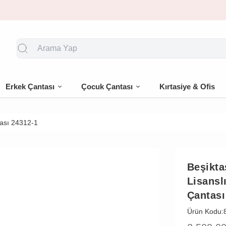
🎁 İlk siparişe %10 indirim
Erkek Çantası
Çocuk Çantası
Kırtasiye & Ofis
tası 24312-1
Beşikta
Lisansl
Çantası
Ürün Kodu: