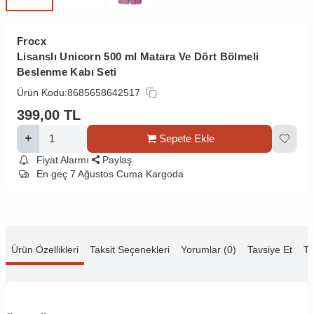
Frocx
Lisanslı Unicorn 500 ml Matara Ve Dört Bölmeli
Beslenme Kabı Seti
Ürün Kodu:
8685658642517
399,00
TL
Sepete Ekle
Fiyat Alarmı
Paylaş
En geç 7 Ağustos Cuma Kargoda
Ürün Özellikleri
Taksit Seçenekleri
Yorumlar (0)
Tavsiye Et
Te