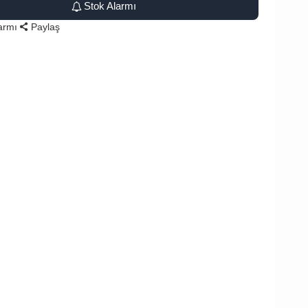
Stok Alarmı
larmı
Paylaş