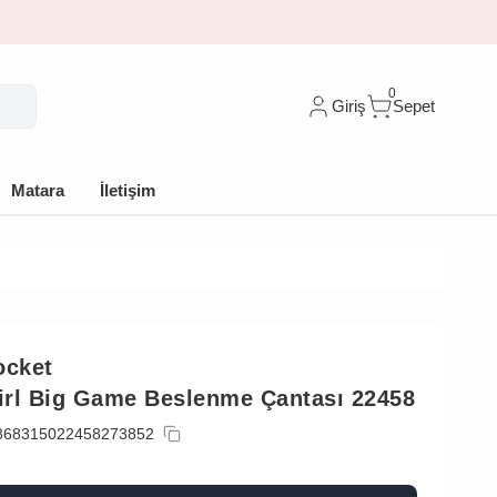
🎁 İlk siparişe %10 indirim
0
Giriş
Sepet
Matara
İletişim
ocket
Girl Big Game Beslenme Çantası 22458
868315022458273852