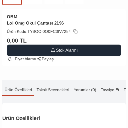
OBM
Lol Omg Okul Çantası 2196
Ürün Kodu:
TYBOOI0O0FC3IV7284
0,00
TL
Stok Alarmı
Fiyat Alarmı
Paylaş
Ürün Özellikleri
Taksit Seçenekleri
Yorumlar (0)
Tavsiye Et
Te
Ürün Özellikleri