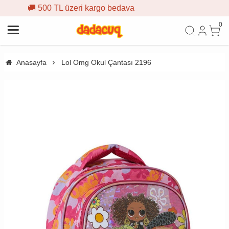
 kargo bedava
🎁 İlk siparişe %
0
Anasayfa
Lol Omg Okul Çantası 2196