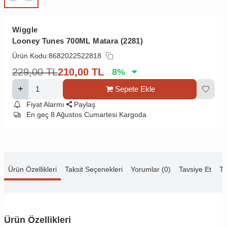
Wiggle
Looney Tunes 700ML Matara (2281)
Ürün Kodu:
8682022522818
229,00
TL
210,00
TL
8
%
Sepete Ekle
Fiyat Alarmı
Paylaş
En geç 8 Ağustos Cumartesi Kargoda
Ürün Özellikleri
Taksit Seçenekleri
Yorumlar (0)
Tavsiye Et
Te
Ürün Özellikleri