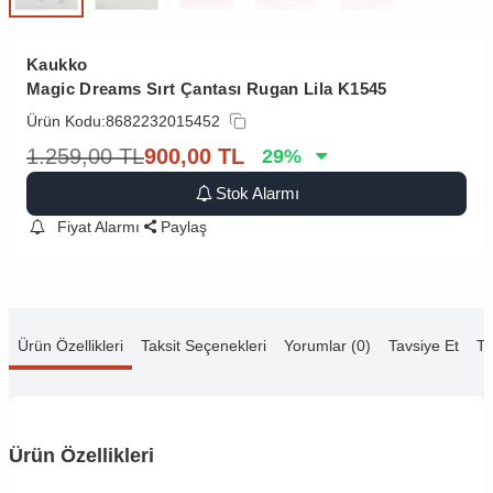
Kaukko
Magic Dreams Sırt Çantası Rugan Lila K1545
Ürün Kodu:
8682232015452
1.259,00
TL
900,00
TL
29
%
Stok Alarmı
Fiyat Alarmı
Paylaş
Ürün Özellikleri
Taksit Seçenekleri
Yorumlar (0)
Tavsiye Et
Te
Ürün Özellikleri