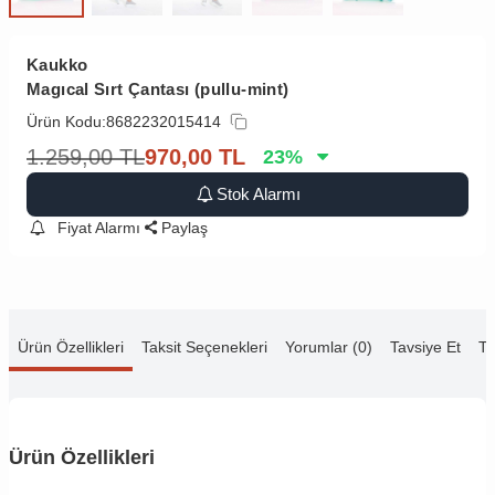
Kaukko
Magıcal Sırt Çantası (pullu-mint)
Ürün Kodu:
8682232015414
1.259,00
TL
970,00
TL
23
%
Stok Alarmı
Fiyat Alarmı
Paylaş
Ürün Özellikleri
Taksit Seçenekleri
Yorumlar (0)
Tavsiye Et
Te
Ürün Özellikleri