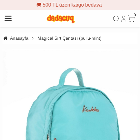
0 TL üzeri kargo bedava
🎁 İlk
0
Anasayfa
Magıcal Sırt Çantası (pullu-mint)