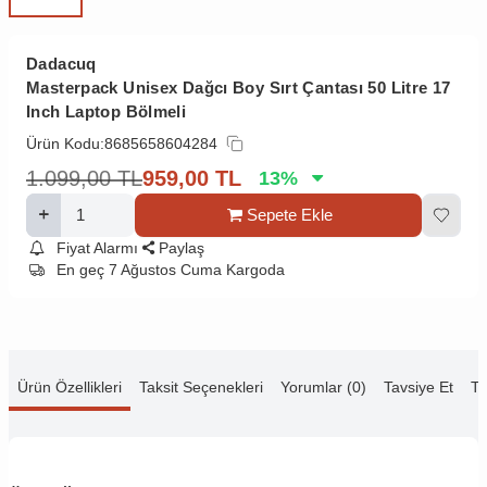
Dadacuq
Masterpack Unisex Dağcı Boy Sırt Çantası 50 Litre 17
Inch Laptop Bölmeli
Ürün Kodu:
8685658604284
1.099,00
TL
959,00
TL
13
%
Sepete Ekle
Fiyat Alarmı
Paylaş
En geç 7 Ağustos Cuma Kargoda
Ürün Özellikleri
Taksit Seçenekleri
Yorumlar (0)
Tavsiye Et
Te