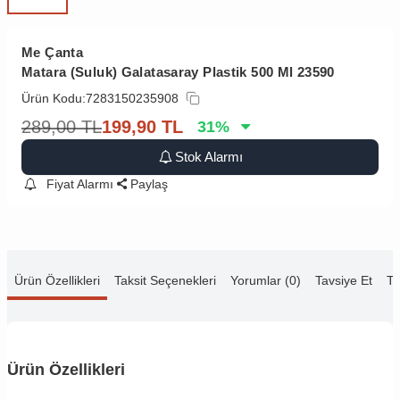
Me Çanta
Matara (Suluk) Galatasaray Plastik 500 Ml 23590
Ürün Kodu:
7283150235908
289,00
TL
199,90
TL
31
%
Stok Alarmı
Fiyat Alarmı
Paylaş
Ürün Özellikleri
Taksit Seçenekleri
Yorumlar (0)
Tavsiye Et
Te
Ürün Özellikleri