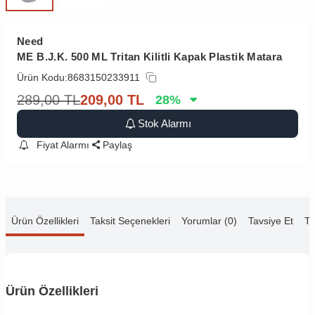
Need
ME B.J.K. 500 ML Tritan Kilitli Kapak Plastik Matara
Ürün Kodu:
8683150233911
289,00
TL
209,00
TL
28
%
Stok Alarmı
Fiyat Alarmı
Paylaş
Ürün Özellikleri
Taksit Seçenekleri
Yorumlar (0)
Tavsiye Et
Te
Ürün Özellikleri