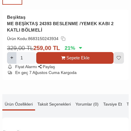
Beşiktaş
ME BEŞİKTAŞ 24393 BESLENME /YEMEK KABI 2
KATLI BÖLMELİ
Ürün Kodu:
8683150243934
329,00
TL
259,00
TL
21
%
Sepete Ekle
Fiyat Alarmı
Paylaş
En geç 7 Ağustos Cuma Kargoda
Ürün Özellikleri
Taksit Seçenekleri
Yorumlar (0)
Tavsiye Et
Te