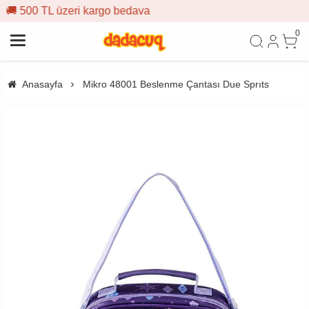
go bedava
🎁 İlk siparişe %10 i
0
Anasayfa
Mikro 48001 Beslenme Çantası Due Sprıts