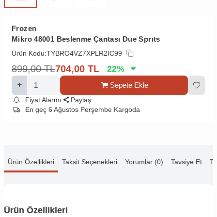
Frozen
Mikro 48001 Beslenme Çantası Due Sprıts
Ürün Kodu:
TYBRO4VZ7XPLR2IC99
899,00
TL
704,00
TL
22
%
Sepete Ekle
Fiyat Alarmı
Paylaş
En geç 6 Ağustos Perşembe Kargoda
Ürün Özellikleri
Taksit Seçenekleri
Yorumlar (0)
Tavsiye Et
Te
Ürün Özellikleri