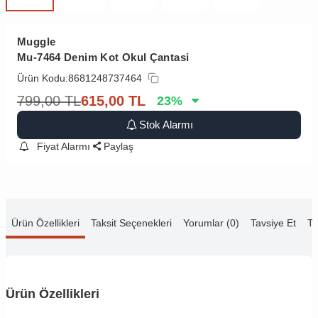
Muggle
Mu-7464 Denim Kot Okul Çantasi
Ürün Kodu:
8681248737464
799,00
TL
615,00
TL
23
%
Stok Alarmı
Fiyat Alarmı
Paylaş
Ürün Özellikleri
Taksit Seçenekleri
Yorumlar (0)
Tavsiye Et
Te
Ürün Özellikleri