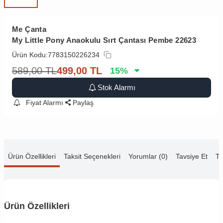
Me Çanta
My Little Pony Anaokulu Sırt Çantası Pembe 22623
Ürün Kodu:
7783150226234
589,00
TL
499,00
TL
15
%
Stok Alarmı
Fiyat Alarmı
Paylaş
Ürün Özellikleri
Taksit Seçenekleri
Yorumlar (0)
Tavsiye Et
Te
Ürün Özellikleri