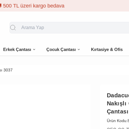
🎁 İlk siparişe %
Erkek Çantası
Çocuk Çantası
Kırtasiye & Ofis
sı 3037
Dadacu
Nakışlı
Çantası
Ürün Kodu: