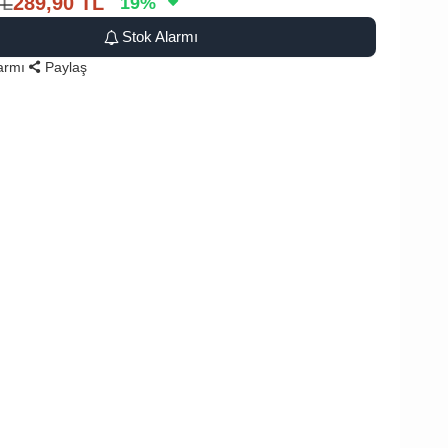
TL
289,90
TL
19
%
Stok Alarmı
larmı
Paylaş