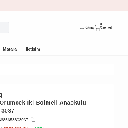
10 indirim
0
Giriş
Sepet
Matara
İletişim
q
 Örümcek İki Bölmeli Anaokulu
 3037
8685658603037