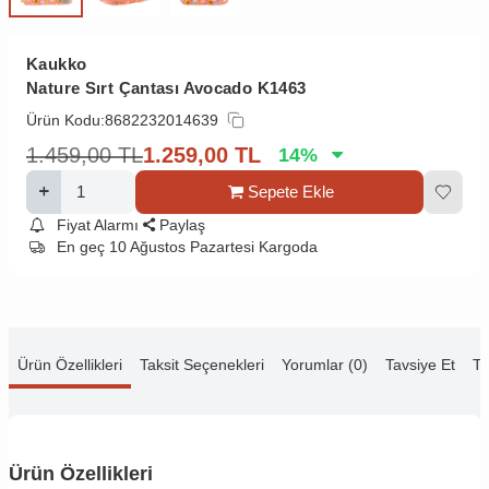
Kaukko
Nature Sırt Çantası Avocado K1463
Ürün Kodu:
8682232014639
1.459,00
TL
1.259,00
TL
14
%
Sepete Ekle
Fiyat Alarmı
Paylaş
En geç 10 Ağustos Pazartesi Kargoda
Ürün Özellikleri
Taksit Seçenekleri
Yorumlar (0)
Tavsiye Et
Te
Ürün Özellikleri