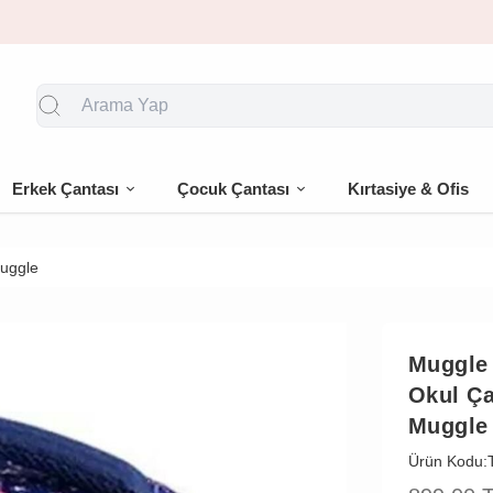
🎁 İlk siparişe %10 indirim
Erkek Çantası
Çocuk Çantası
Kırtasiye & Ofis
Muggle
Muggle
Okul Ça
Muggle
Ürün Kodu: