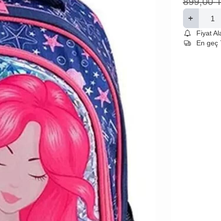
899,00
Fiyat A
En geç