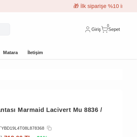
0
Giriş
Sepet
Matara
İletişim
ntası Marmaid Lacivert Mu 8836 /
TYBD19L4T08L878368