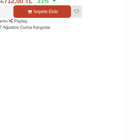
TL
712,00
TL
21
%
Sepete Ekle
larmı
Paylaş
 7 Ağustos Cuma Kargoda