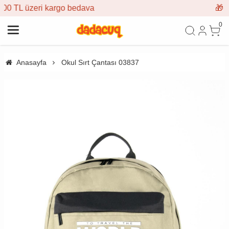
dava
🎁 İlk siparişe %10 indirim
0
Anasayfa
Okul Sırt Çantası 03837