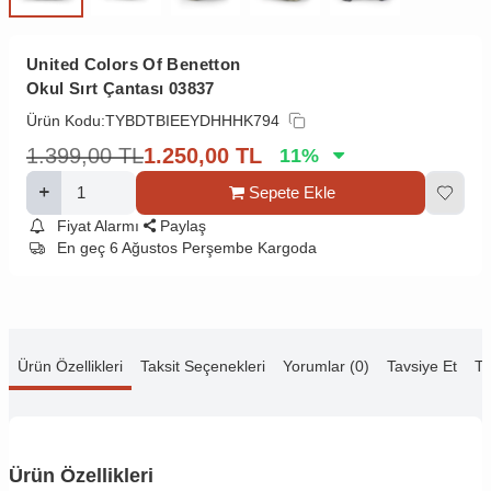
United Colors Of Benetton
Okul Sırt Çantası 03837
Ürün Kodu:
TYBDTBIEEYDHHHK794
1.399,00
TL
1.250,00
TL
11
%
Sepete Ekle
Fiyat Alarmı
Paylaş
En geç 6 Ağustos Perşembe Kargoda
Ürün Özellikleri
Taksit Seçenekleri
Yorumlar (0)
Tavsiye Et
Te
Ürün Özellikleri