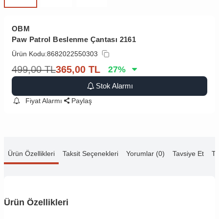
OBM
Paw Patrol Beslenme Çantası 2161
Ürün Kodu:
8682022550303
499,00
TL
365,00
TL
27
%
Stok Alarmı
Fiyat Alarmı
Paylaş
Ürün Özellikleri
Taksit Seçenekleri
Yorumlar (0)
Tavsiye Et
Te
Ürün Özellikleri