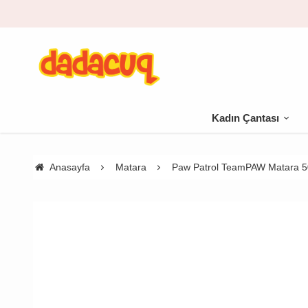
go bedava
Kadın Çantası
Anasayfa
Matara
Paw Patrol TeamPAW Matara 5