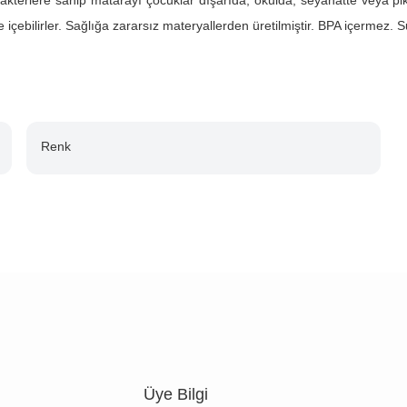
karakterlere sahip matarayı çocuklar dışarıda, okulda, seyahatte veya
e içebilirler. Sağlığa zararsız materyallerden üretilmiştir. BPA içermez.
Renk
Üye Bilgi