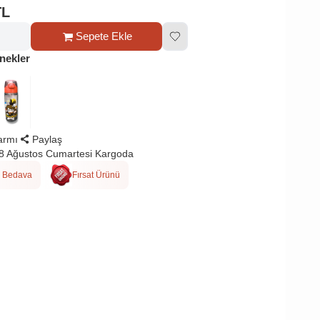
TL
Sepete Ekle
nekler
larmı
Paylaş
8 Ağustos Cumartesi Kargoda
 Bedava
Fırsat Ürünü