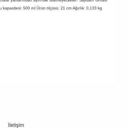
 piknikte yanlarından ayırmak istemeyecekler! Saydam olması
 Su kapasitesi: 500 ml Ürün ölçüsü: 21 cm Ağırlık: 0,133 kg
İletişim