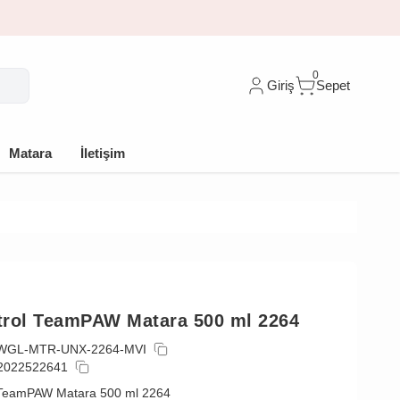
🎁 İlk siparişe %10 indirim
0
Giriş
Sepet
Matara
İletişim
trol TeamPAW Matara 500 ml 2264
WGL-MTR-UNX-2264-MVI
2022522641
 TeamPAW Matara 500 ml 2264