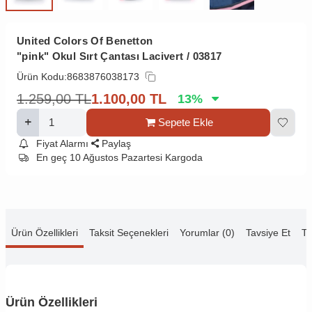
United Colors Of Benetton
"pink" Okul Sırt Çantası Lacivert / 03817
Ürün Kodu:
8683876038173
1.259,00
TL
1.100,00
TL
13
%
Sepete Ekle
Fiyat Alarmı
Paylaş
En geç 10 Ağustos Pazartesi Kargoda
Ürün Özellikleri
Taksit Seçenekleri
Yorumlar (0)
Tavsiye Et
Te
Ürün Özellikleri