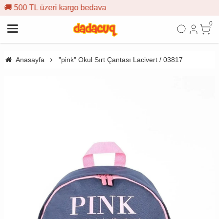
bedava
🎁 İlk siparişe %10 indi
0
Anasayfa
"pink" Okul Sırt Çantası Lacivert / 03817