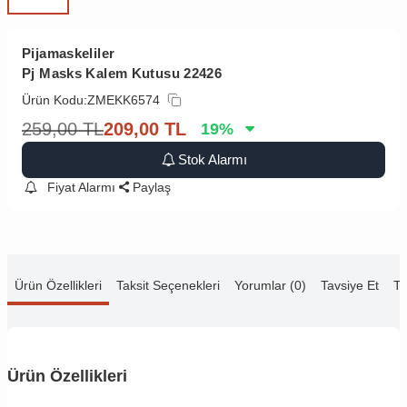
Pijamaskeliler
Pj Masks Kalem Kutusu 22426
Ürün Kodu:
ZMEKK6574
259,00
TL
209,00
TL
19
%
Stok Alarmı
Fiyat Alarmı
Paylaş
Ürün Özellikleri
Taksit Seçenekleri
Yorumlar (0)
Tavsiye Et
Te
Ürün Özellikleri