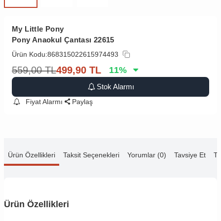
My Little Pony
Pony Anaokul Çantası 22615
Ürün Kodu:
868315022615974493
559,00
TL
499,90
TL
11
%
Stok Alarmı
Fiyat Alarmı
Paylaş
Ürün Özellikleri
Taksit Seçenekleri
Yorumlar (0)
Tavsiye Et
Te
Ürün Özellikleri