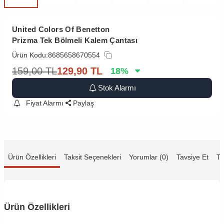
United Colors Of Benetton
Prizma Tek Bölmeli Kalem Çantası
Ürün Kodu:
8685658670554
159,00
TL
129,90
TL
18
%
Stok Alarmı
Fiyat Alarmı
Paylaş
Ürün Özellikleri
Taksit Seçenekleri
Yorumlar (0)
Tavsiye Et
Te
Ürün Özellikleri