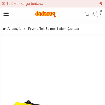
o bedava
🎁 İlk siparişe %10 in
0
Anasayfa
Prizma Tek Bölmeli Kalem Çantası