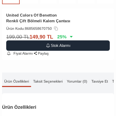
United Colors Of Benetton
Renkli Çift Bölmeli Kalem Çantası
Ürün Kodu:
8685658670750
199,00
TL
149,90
TL
25
%
Stok Alarmı
Fiyat Alarmı
Paylaş
Ürün Özellikleri
Taksit Seçenekleri
Yorumlar (0)
Tavsiye Et
Te
Ürün Özellikleri